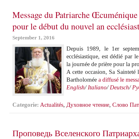
Message du Patriarche Œcuménique 
pour le début du nouvel an ecclésias
September 1, 2016
Depuis 1989, le 1er septem
ecclésiastique, est dédié par 
la journée de prière pour la pro
A cette occasion, Sa Sainteté
Bartholomée
a diffusé le mes
English
/
Italiano
/
Deutsch
/
Ру
Categorie:
Actualités
,
Духовное чтение
,
Слово Пат
Проповедь Вселенского Патриарх