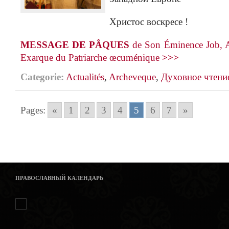
Христос воскресе !
MESSAGE DE PÂQUES
de Son Éminence Job, A
Exarque du Patriarche œcuménique
>>>
Categorie:
Actualités
,
Archeveque
,
Духовное чтени
Pages:
«
1
2
3
4
5
6
7
»
ПРАВОСЛАВНЫЙ КАЛЕНДАРЬ