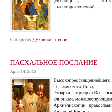
(Всенощная, Лит
коленопреклонения)
Categorie:
Духовное чтение
ПАСХАЛЬНОЕ ПОСЛАНИЕ
April 14, 2015
Высокопреосвященней
Тельмисского Иова,
Экзарха Патриарха Вселенск
клирикам, монашествующим
Архиепископии православ
Западной Европе