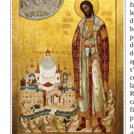
f
l
d
b
d
d
a
s
c
l
R
c
f
p
u
d