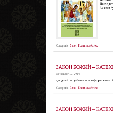
После дет
Занятия б
Categorie:
Закон Божий/catéchèse
ЗАКОН БОЖИЙ – КАТЕХ
November 17, 2016
для детей по субботам при кафедральном с
Categorie:
Закон Божий/catéchèse
ЗАКОН БОЖИЙ – КАТЕХ