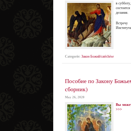
в субботу
состоитс
делания.
Встречу 
Институт
Categorie:
Закон Божий/catéchèse
Пособие по Закону Божье
сборник)
May 26, 2020
Вы может
>>>