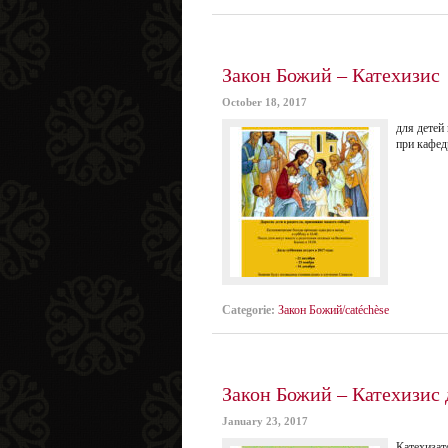
Закон Божий – Катехизис
October 18, 2017
для детей
при кафед
Categorie:
Закон Божий/catéchèse
Закон Божий – Катехизис 
January 23, 2017
Катехизат