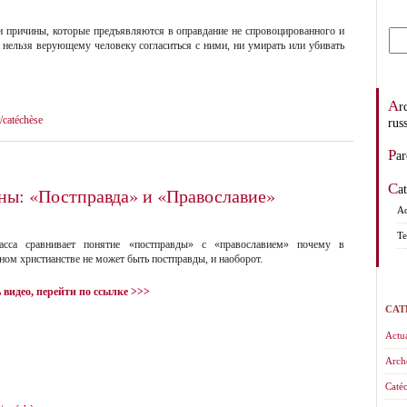
и причины, которые предъявляются в оправдание не спровоцированного и
нельзя верующему человеку согласиться с ними, ни умирать или убивать
Archevêché des églises orthodoxes de tradition
catéchèse
rus
Pa
C
ны: «Постправда» и «Православие»
Ad
Te
асса сравнивает понятие «постправды» с «православием» почему в
ном христианстве не может быть постправды, и наоборот.
 видео, перейти по ссылке >>>
CAT
Actua
Arch
Catéc