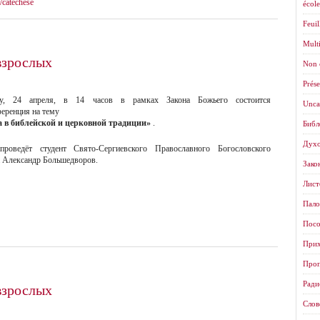
catéchèse
école
Feuil
Mult
взрослых
Non 
Prése
ту, 24 апреля, в 14 часов в рамках Закона Божьего состоится
Unca
еренция на тему
 в библейской и церковной традиции»
.
Библ
Духо
проведёт студент Свято-Сергиевского Православного Богословского
 Александр Большедворов.
Зако
Листо
Пало
Посо
Прих
Проп
взрослых
Ради
Слов