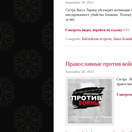
September 28, 2022
Сестра Васса Ларина обсуждает мотивации 
массированного убийства ближних. Почему 
за них.
Смотреть видео, перейти по ссылке >>>
Categorie:
Библейские встречи
,
Закон Божий/
Православные против вой
September 28, 2022
Сестра В
православ
Смотреть