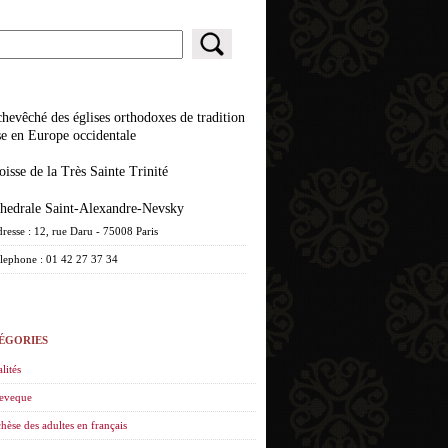
se en Europe occidentale
roisse de la Très Sainte Trinité
athedrale Saint-Alexandre-Nevsky
resse : 12, rue Daru - 75008 Paris
lephone : 01 42 27 37 34
ÉGORIES
lités
eveque
hèse des adultes en français