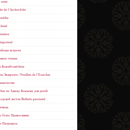
 russe
let de l’Archevêché
imédia
classé
ntation
tegorized
ейские встречи
вное чтение
н Божий/catéchèse
к Экзархата / Feuillets de l’Еxarchat
мничество
бие по Закону Божьему для детей
одской листок-Bulletin paroissial
оведь
о Голос Православия
о Патриарха