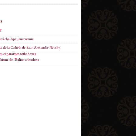
NS
F
evêché-Архиепископия
te de la Cathédrale Saint Alexandre Nevsky
es et paroisses orthodoxes
hisme de l'Eglise orthodoxe