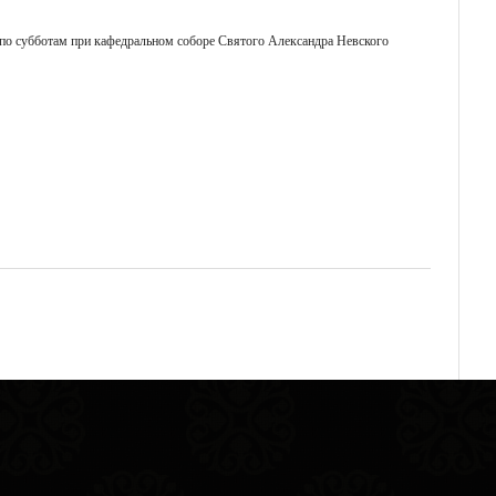
 по субботам при кафедральном соборе Святого Александра Невского