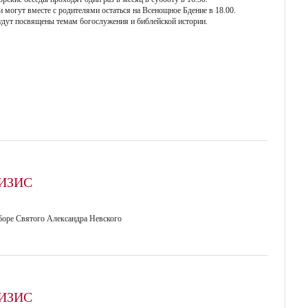
и могут вместе с родителями остаться на Всенощное Бдение в 18.00.
удут посвящены темам богослужения и библейской истории.
ИЗИС
оборе Святого Александра Невского
ИЗИС