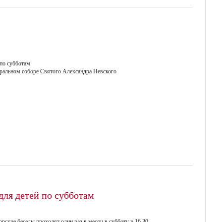
 по субботам
ральном соборе Святого Александра Невского
для детей по субботам
орские беседы проходят один раз в месяц в субботу в 16.30.