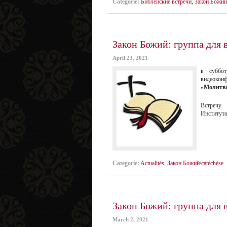
Categorie:
Библейские встречи
,
Закон Божий/
Закон Божий: группа для 
April 23, 2021
в суббо
видеоконф
«Молитва
Встречу 
Института
Categorie:
Actualités
,
Закон Божий/catéchèse
Закон Божий: группа для 
March 2, 2021