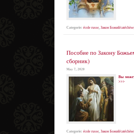
Categorie:
école russe
,
Закон Божий/catéchèse
Пособие по Закону Божье
сборник)
May 7, 2020
Вы может
>>>
Categorie:
école russe
,
Закон Божий/catéchèse