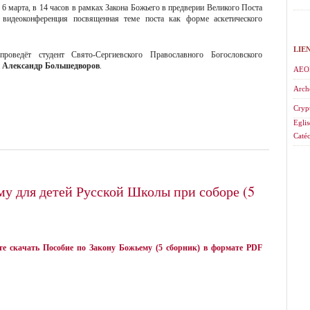
, 6 марта, в 14 часов в рамках Закона Божьего в предверии Великого Поста
я видеоконференция посвященная теме поста как форме аскетического
LIE
проведёт студент Свято-Сергиевского Православного Богословского
а
Александр Большедворов
.
AEO
Arch
Cryp
Eglis
Catéc
му для детей Русской Школы при соборе (5
е скачать Пособие по Закону Божьему (5 сборник) в формате PDF