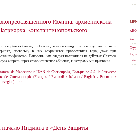
окопреосвященного Иоанна, архиепископа
LIE
 Патриарха Константинопольского
AEO
Arch
ет оскорблять благодать Божию, присутствущую и действущую во всех
Cryp
рквях, поскольку в них сохраняется православная вера, даже при
Eglis
ении конфликтов. Напротив, нам следует положиться на действие Святого
Catéc
рвую очередь через евхаристическое общение, к которому мы призваны.
storal de Monseigneur JEAN de Charioupolis, Exarque de S.S. le Patriarche
e de Constantinople (Français / Русский / Italiano / English / Roumain /
Norvegien) >>>
 начало Индикта в «День Защиты