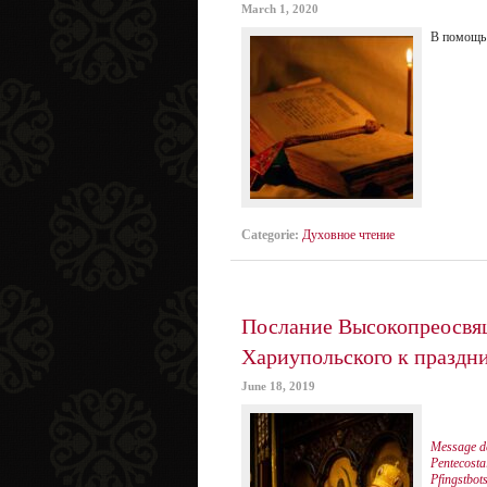
March 1, 2020
В помощь 
Categorie:
Духовное чтение
Послание Высокопреосвя
Хариупольского к праздн
June 18, 2019
Message d
Pentecost
Pfingstbot