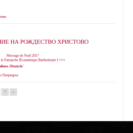
ение
ИЕ НА РОЖДЕСТВО ХРИСТОВО
Message de Noël 2017
é le Patriarche Œcuménique Bartholomée I
>>>
aliano
/
Deutsch/
о Патриарха
7
»