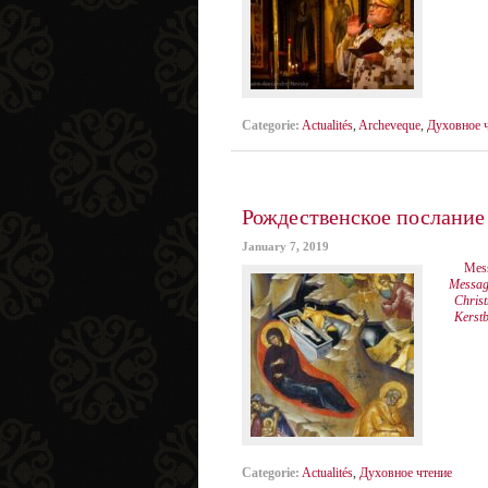
Categorie:
Actualités
,
Archeveque
,
Духовное 
Рождественское послание
January 7, 2019
Mess
Messagg
Chris
Kerst
Categorie:
Actualités
,
Духовное чтение