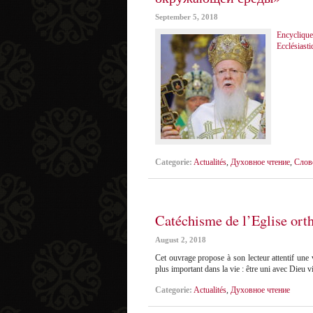
September 5, 2018
Encycliqu
Ecclésiasti
Categorie:
Actualités
,
Духовное чтение
,
Слов
Catéchisme de l’Eglise ort
August 2, 2018
Cet ouvrage propose à son lecteur attentif une v
plus important dans la vie : être uni avec Dieu 
Categorie:
Actualités
,
Духовное чтение