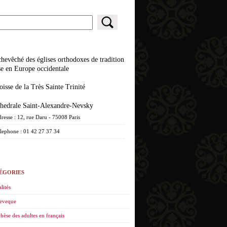
se en Europe occidentale
roisse de la Très Sainte Trinité
athedrale Saint-Alexandre-Nevsky
resse : 12, rue Daru - 75008 Paris
lephone : 01 42 27 37 34
ÉGORIES
lités
eveque
hèse des adultes en français