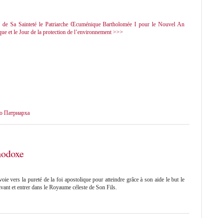
e de Sa Sainteté le Patriarche Œcuménique Bartholomée I pour le Nouvel An
que et le Jour de la protection de l’environnement >>>
о Патриарха
hodoxe
oie vers la pureté de la foi apostolique pour atteindre grâce à son aide le but le
vivant et entrer dans le Royaume céleste de Son Fils.