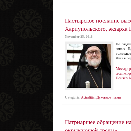
Пастырское послание выс
Хариупольского, экзарха
November 25, 2018
Не следу
наших Це
возникнов
Духа в пе
Message pa
œcuméniqu
Deutsch/ 
Categorie:
Actualités
,
Духовное чтение
Патриаршее обращение на
окружающей среды»