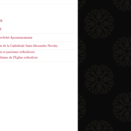
NS
F
evêché-Архиепископия
te de la Cathédrale Saint Alexandre Nevsky
es et paroisses orthodoxes
hisme de l'Eglise orthodoxe