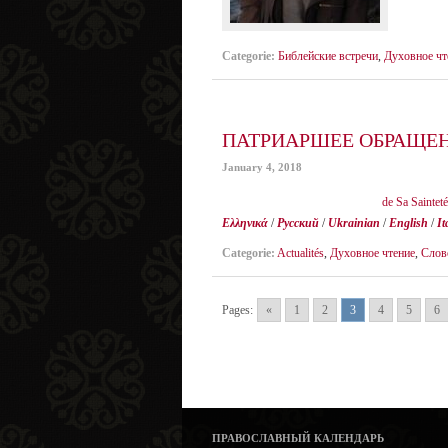
Categorie:
Библейские встречи
,
Духовное чт
ПАТРИАРШЕЕ ОБРАЩЕН
January 4, 2018
de Sa Saintet
Ελληνικά
/
Русский
/
Ukrainian
/
English
/
It
Categorie:
Actualités
,
Духовное чтение
,
Слов
Pages:
«
1
2
3
4
5
6
ПРАВОСЛАВНЫЙ КАЛЕНДАРЬ