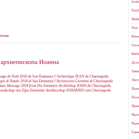
école
Feuil
Mult
Non 
чтение
Prése
Unca
Библ
 архиепископа Иоанна
Духо
Зако
age de Noël 2018 de Son Éminence l’Archevêque JEAN de Charioupolis
Листо
io di Natale 2018 di Sua Eminenza l’Arcivescovo Giovanni di Charioupolis
tmas Message 2018 from His Eminence Archbishop JOHN de Charioupolis
Пало
boodschap van Zijne Eminentie Aartbisschop JOHANNES van Charioupolis
Посо
Прих
Проп
Ради
Слов