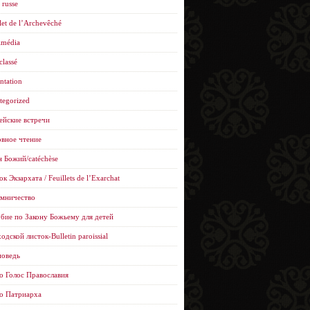
 russe
let de l’Archevêché
imédia
classé
ntation
tegorized
ейские встречи
вное чтение
н Божий/catéchèse
к Экзархата / Feuillets de l’Еxarchat
мничество
бие по Закону Божьему для детей
одской листок-Bulletin paroissial
оведь
о Голос Православия
о Патриарха