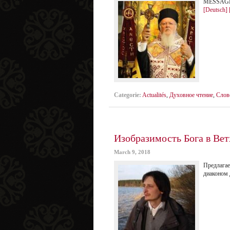
MESSAGE
[Deutsch]
Categorie:
Actualités
,
Духовное чтение
,
Слов
Изобразимость Бога в Вет
March 9, 2018
Предлагае
диаконом 