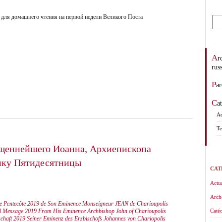
для домашнего чтения на первой недели Великого Поста
Archevêché des églises orthodoxes de tradition
rus
Pa
C
Ad
Te
щеннейшего Иоанна, Архиепископа
ику Пятидесятницы
CAT
Actua
Arch
e Pentecôte 2019 de Son Eminence Monseigneur JEAN de Charioupolis
al Message 2019 From His Eminence Archbishop John of Charioupolis
Catéc
schaft 2019 Seiner Eminenz des Erzbischofs Johannes von Chariopolis