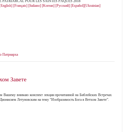
 PATRIARCAL POUR LES SAINTES PÂQUES 2018
[English]
[Français]
[Italiano]
[Korean]
[Русский]
[Español]
[Ukrainian]
о Патриарха
хом Завете
м Вашему внимаю конспект лекции прочитанной на Библейских Встречах
Дионисием Летуновским на тему “Изобразимость Бога в Ветхом Завете”.