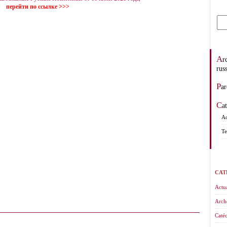
перейти по ссылке >>>
Archevêché des églises orthodoxes de tradition
rus
Pa
C
Ad
Te
CAT
Actua
Arch
Catéc