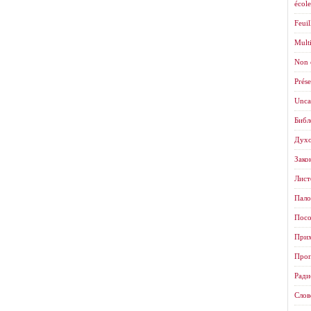
école
Feuil
Mult
Non 
Prése
Unca
Библ
Духо
Зако
Листо
Пало
Посо
Прих
Проп
Ради
Слов