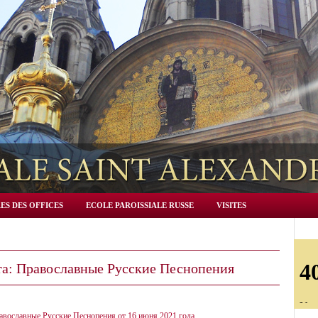
ES DES OFFICES
ECOLE PAROISSIALE RUSSE
VISITES
та: Православные Русские Песнопения
авославные Русские Песнопения от 16 июня 2021 года,