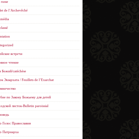
 russe
let de l’Archevêché
imédia
classé
ntation
tegorized
ейские встречи
вное чтение
н Божий/catéchèse
к Экзархата / Feuillets de l’Еxarchat
мничество
бие по Закону Божьему для детей
одской листок-Bulletin paroissial
оведь
о Голос Православия
о Патриарха