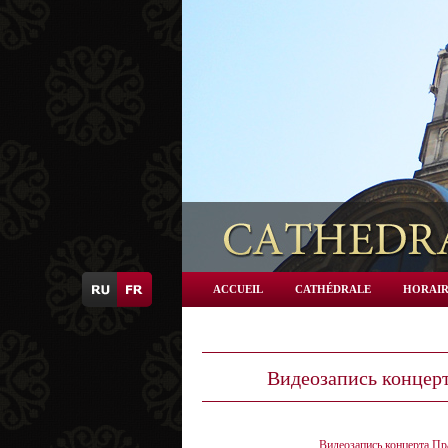
ACCUEIL
CATHÉDRALE
HORAIR
Видеозапись концер
Видеозапись концерта Пр