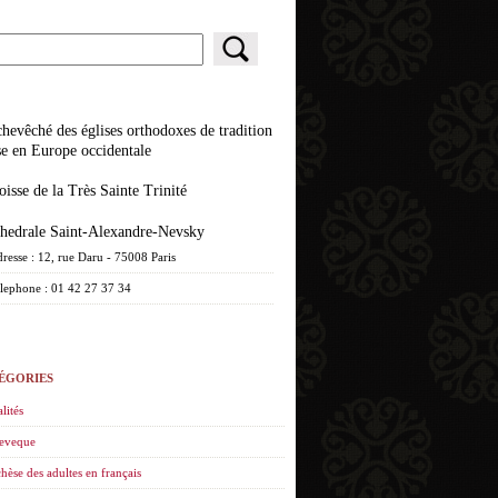
se en Europe occidentale
roisse de la Très Sainte Trinité
athedrale Saint-Alexandre-Nevsky
resse : 12, rue Daru - 75008 Paris
lephone : 01 42 27 37 34
ÉGORIES
lités
eveque
hèse des adultes en français