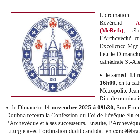
L’ordinatio
Révérend
A
(McBeth)
, élu
l’Archevêché et
Excellence Mgr
lieu le Dimanc
cathédrale St-A
le samedi
13 
16h00,
en la ca
Métropolite Jean
Rite de nominati
le Dimanche
14 novembre 2025 à 09h30,
Son Emine
Doubna recevra la Confession du Foi de l’évêque-élu et 
l’Archevêque et à ses successeurs. Ensuite, l’Archevêque
Liturgie avec l’ordination dudit candidat en concélébra