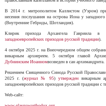
православным капелланом в истории учебного завед
В 2014 г. митрополитом Каллистом (Уэром) при
несения послушания на острова Иона у западного
(Внутренние Гебриды, Шотландия).
Клирик прихода Архангела Гавриила в 
западноевропейских приходов русской традиции
).
4 октября 2025 г. на Внеочередном общем собран
викарным архиереем. 5 октября главой Архи
Дубнинским Иоанном
возведен в сан архимандрита.
Решением Священного Синода Русской Православн
2025 г. (
журнал № 95
)
утвержден
викарным ар
западноевропейских приходов русской традиции с 
Web-сайт:
www.glasgoworthodox.org