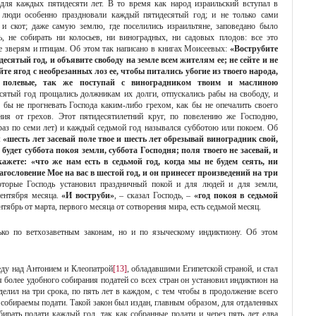
для каждых пятидесяти лет. В то время как народ израильский вступал в
 люди особенно праздновали каждый пятидесятый год; и не только сами
 и скот; даже самую землю, где поселились израильтяне, заповедано было
ть, не собирать ни колосьев, ни виноградных, ни садовых плодов: все это
е зверям и птицам. Об этом так написано в книгах Моисеевых:
«Вострубите
есятый год, и объявите свободу на земле всем жителям ее; не сейте и не
йте ягод с необрезанных лоз ее, чтобы питались убогие из твоего народа,
 полевые, так же поступай с виноградником твоим и маслиною
есятый год прощались должникам их долги, отпускались рабы на свободу, и
 бы не прогневать Господа каким-либо грехом, как бы не опечалить своего
ия от грехов. Этот пятидесятилетний круг, по повелению же Господню,
ь раз по семи лет) и каждый седьмой год назывался субботою или покоем. Об
:
«шесть лет засевай поле твое и шесть лет обрезывай виноградник свой,
 будет суббота покоя земли, суббота Господня; поля твоего не засевай, и
ажете: «что же нам есть в седьмой год, когда мы не будем сеять, ни
ословение Мое на вас в шестой год, и он принесет произведений на три
которые Господь установил праздничный покой и для людей и для земли,
ентября месяца.
«И воструби»
, – сказал Господь, –
«год покоя в седьмой
ентябрь от марта, первого месяца от сотворения мира, есть седьмой месяц.
ько по ветхозаветным законам, но и по языческому индиктиону. Об этом
беду над Антонием и Клеопатрой
[13]
, обладавшими Египетской страной, и стал
я более удобного собирания податей со всех стран он установил индиктион на
делил на три срока, по пять лет в каждом, с тем чтобы в продолжение всего
 собираемы подати. Такой закон был издан, главным образом, для отдаленных
бирать подати каждый год, так как собранные подати и через пять лет едва