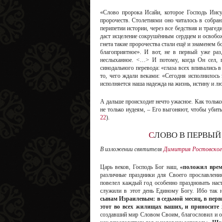
«Слово пророка Исайи, которое Господь Иисус
пророчеств. Столетиями оно читалось в собра
перипетии истории, через все бедствия и трагед
даст исцеление сокрушённым сердцем и освобож
гнета такие пророчества стали ещё и знаменем
благоприятное». И вот, не в первый уже ра
неслыханное. <…> И потому, когда Он сел, г
синодального перевода: «глаза всех впивались 
то, чего ждали веками: «Сегодня исполнилось
исполняется наша надежда на жизнь, истину и л
А дальше происходит нечто ужасное. Как только 
не только иудеям, – Его выгоняют, чтобы убит
22
).
СЛОВО В ПЕРВЫ
В изложении святителя
Димитрия Ростовског
Царь веков, Господь Бог наш,
«положил врем
различные праздники для Своего прославлени
повелел каждый год особенно праздновать нас
служили в этот день Единому Богу. Ибо так 
сынам Израилевым: в седьмой месяц, в первый
этот во всех жилищах ваших, и приносите 
создавший мир Словом Своим, благословил и ос