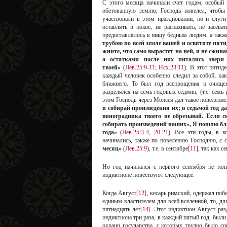
С этого месяца начинали счет годам, особый 
обетованную землю, Господь повелел, чтобы
участвовали в этом праздновании, но и слуги
оставлять в покое, не распахивать, не засева
предоставлялось в пищу бедным людям, а такж
трубою по всей земле вашей и освятите пятид
жните, что само вырастет на ней, и не сжина
а остатками после них питались звери
твоей»
(
Лев.25:9-11
;
Исх.23:11
). В этот пятид
каждый человек особенно следил за собой, как
ближнего. То был год всепрощения и очищен
разделялся на семь годовых седмин, (т.е. сем
этом Господь через Моисея дал такое повеление
и собирай произведения их; в седьмой год да
виноградника твоего не обрезывай. Если ск
собирать произведений наших», Я пошлю благ
года»
(
Лев.25:3-4, 20-21
). Все эти годы, в 
начинались, также по повелению Господню, с с
месяц»
(
Лев.25:9
), т.е. в сентябре
[11]
, так как с
Но год начинался с первого сентября не тол
индиктионе повествуют следующее.
Когда Август
[12]
, кесарь римский, одержал по
единым властителем для всей вселенной, то, дл
пятнадцать лет
[14]
. Этот индиктион Август раз
индиктиона три раза, в каждый пятый год, были
окраин государства, с которых трудно было со