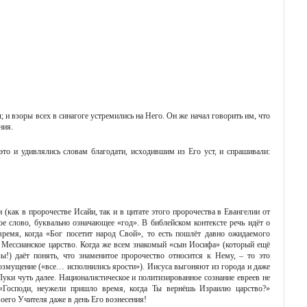
; и взоры всех в синагоге устремились на Него. Он же начал говорить им, что
ния.
это и удивлялись словам благодати, исходившим из Его уст, и спрашивали:
(как в пророчестве Исайи, так и в цитате этого пророчества в Евангелии от
кое слово, буквально означающее «год». В библейском контексте речь идёт о
ремя, когда «Бог посетит народ Свой», то есть пошлёт давно ожидаемого
е Мессианское царство. Когда же всем знакомый «сын Иосифа» (который ещё
ы!) даёт понять, что знаменитое пророчество относится к Нему, – то это
озмущение («все… исполнились ярости»). Иисуса выгоняют из города и даже
Луки чуть далее. Националистическое и политизированное сознание евреев не
«Господи, неужели пришло время, когда Ты вернёшь Израилю царство?»
оего Учителя даже в день Его вознесения!