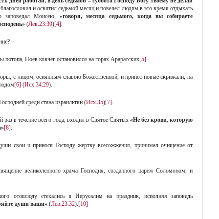
ть дней работай, в день седьмой – суббота Господу Богу твоему не делай
е благословил и освятил седьмой месяц и повелел людям в это время отдыхать
о заповедал Моисею,
«говоря, месяца седьмого, когда вы собираете
осподень»
(
Лев.23:39
)
[4]
.
ние?
ды потопа, Ноев ковчег остановился на горах Араратских
[5]
.
оры, с лицом, осиянным славою Божественной, и принес новые скрижали, на
сподом
[6]
(
Исх.34:29
).
осподней среди стана израильтян (
Исх.35
)
[7]
.
 раз в течение всего года, входил в Святое Святых
«Не без крови, которую
а»
[8]
.
души свои и принося Господу жертву всесожжения, принимал очищение от
священие великолепного храма Господня, созданного царем Соломоном, и
кого отовсюду стекались в Иерусалим на праздник, исполняя заповедь
иряйте души ваши»
(
Лев.23:32
).
[10]