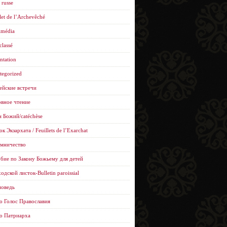
 russe
let de l’Archevêché
imédia
classé
ntation
tegorized
ейские встречи
вное чтение
н Божий/catéchèse
к Экзархата / Feuillets de l’Еxarchat
мничество
бие по Закону Божьему для детей
одской листок-Bulletin paroissial
оведь
о Голос Православия
о Патриарха