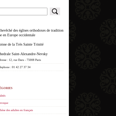
se en Europe occidentale
roisse de la Très Sainte Trinité
athedrale Saint-Alexandre-Nevsky
resse : 12, rue Daru - 75008 Paris
lephone : 01 42 27 37 34
ÉGORIES
lités
eveque
hèse des adultes en français