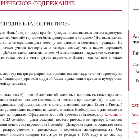
РИЧЕСКОЕ СОДЕРЖАНИЕ
 ГОСПОДНЕ БЛАГОПРИЯТНОЕ»
нуем Новый год в январе, причём, дважды, и наша высокая логика недоступна
Archevêché des églises orthodoxes de tradition
ак это «новый» год может быть одновременно и «старым»? Но, оказывается,
rus
ство, а сегодняшняя дата имеет у нас давнюю и почтенную традицию. Не
 начало учения повторяется и сегодня, потому что в нашем церковном
ря. Действительно, здесь мы читаем: «Начало индикта – церковное новолетие».
Pa
то точка отсчёта этого сугубо церковного Нового года связана с неким
C
Ad
номер года внутри регулярно повторяющегося пятнадцатилетнего промежутка
дной инди́кции (переписи) к другой. Сами индиктионные циклы не нумеруются,
Te
емой датирования.
провозглашение») – это объявление обязательных поставок съестных припасов
икла остаётся неясным (возможно, египетского происхождения), но уже при
кардинально реформировавшем систему правления, каждые 15 лет в Римской
CAT
ля установления величины взимаемого налога. Необходимость для населения
одов по индиктам. Официально этот счёт времени ввёл император
Константин
Actua
ся с 23 сентября – даты рождения первого римского императора Октавиана
Arch
ений начало года перенесли на 1 сентября. Датировка годов по индиктам стала
е распространение в гражданском и церковном делопроизводстве. Она
Catéc
нной Римской империи вплоть до её распада в 1806 году и до сих пор