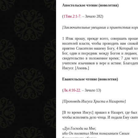
Апостольское чтение (новолетия)
(
1Тим.2:1-7.
– Зачало 282)
[Заключительные увещания и приветствия ко
1 Итак прошу, прежде всего, совершать прошен
носителей власти, чтобы проводить нам споко
приятно Спасителю нашему Богу, 4 Который хо
Бог, один и посредник между Богом и людьми,
свидетельство в положенное время; 7 для чег
учителем язычников в вере и истине. Благода
Иисусе. [Аминь.]
Евангельское чтение (новолетия)
(
Лк.4:16-22.
– Зачало 13)
[Проповедь Иисуса Христа в Назарете]
[В то время Иисус] пришел в Назарет, где был 
чтобы исполнять дело чтеца. И подали Ему свито
«Дух Господа на Мне;
ибо Он посвятил Меня помазанием Своим