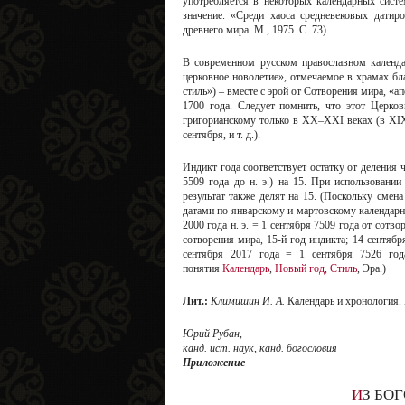
употребляется в некоторых календарных сист
значение. «Среди хаоса средневековых дати
древнего мира. М., 1975. С. 73).
В современном русском православном календар
церковное новолетие», отмечаемое в храмах б
стиль») – вместе с эрой от Сотворения мира, «ап
1700 года. Следует помнить, что этот Церк
григорианскому только в XX–XXI веках (в XIX 
сентября, и т. д.).
Индикт года соответствует остатку от деления ч
5509 года до н. э.) на 15. При использовании
результат также делят на 15. (Поскольку смен
датами по январскому и мартовскому календарн
2000 года н. э. = 1 сентября 7509 года от сотво
сотворения мира, 15-й год индикта; 14 сентябр
сентября 2017 года = 1 сентября 7526 года
понятия
Календарь
,
Новый год
,
Стиль
, Эра.)
Лит.:
Климишин И. А.
Календарь и хронология. 
Юрий Рубан,
канд. ист. наук, канд. богословия
Приложение
ИЗ Б