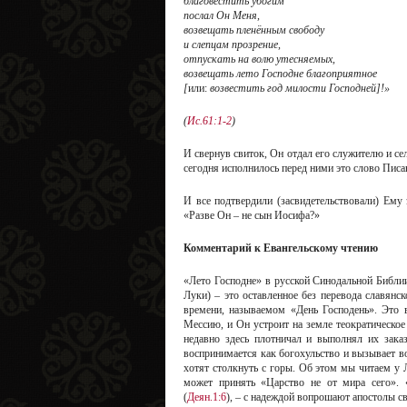
благовестить убогим
послал Он Меня,
возвещать пленённым свободу
и слепцам прозрение,
отпускать на волю утесняемых,
возвещать лето Господне благоприятное
[
или:
возвестить год милости Господней]!»
(
Ис.61:1-2
)
И свернув свиток, Он отдал его служителю и сел
сегодня исполнилось перед ними это слово Писа
И все подтвердили (засвидетельствовали) Ему 
«Разве Он – не сын Иосифа?»
Комментарий к Евангельскому чтению
«Лето Господне» в русской Синодальной Библии 
Луки) – это оставленное без перевода славянс
времени, называемом «День Господень». Это в
Мессию, и Он устроит на земле теократическо
недавно здесь плотничал и выполнял их заказ
воспринимается как богохульство и вызывает в
хотят столкнуть с горы. Об этом мы читаем у 
может принять «Царство не от мира сего». 
(
Деян.1:6
), – с надеждой вопрошают апостолы св