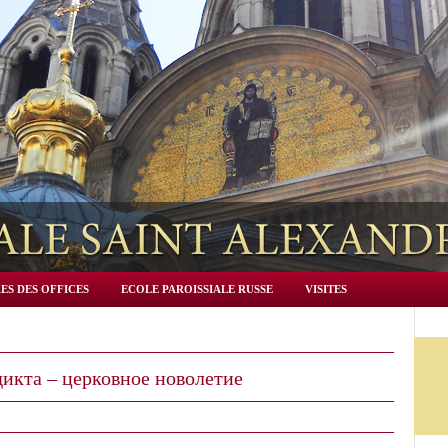
ES DES OFFICES
ECOLE PAROISSIALE RUSSE
VISITES
икта – церковное новолетие