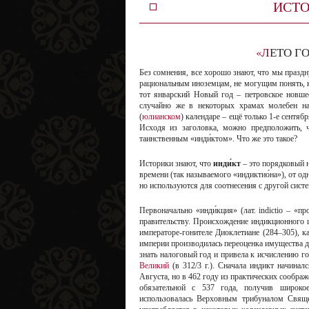
ИСТО
«ЛЕТО
Без сомнения, все хорошо знают, что мы празд
рациональным иноземцам, не могущим понять, к
тот январский Новый год – петровское новше
случайно же в некоторых храмах молебен на
(
юлианском
) календаре – ещё только 1-е сентяб
Исходя из заголовка, можно предположить, ч
таинственным «инди́ктом». Что же это такое?
Историки знают, что
инди́кт
– это порядковый 
времени (так называемого «индиктио́на»), от о
но используются для соотнесения с другой сист
Первоначально «инди́кция» (лат. indictio – «
правительству. Происхождение индикционного ц
императоре-гонителе Диоклетиане (284–305), 
империи производилась переоценка имущества д
знать налоговый год и привела к исчислению г
Великий
(в 312/3 г.). Сначала индикт начинал
Августа, но в 462 году из практических соображ
обязательной с 537 года, получив широко
использовалась Верховным трибуналом Свяще