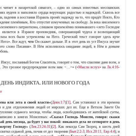
 читает в назаретской синагоге, – одно из самых известных мессианских
ниях иудеев и наполняло сердца верующих радостью и надеждой. Сквозь все
ии, падения и восстания Израиль пронёс надежду на то, что придёт Некто, Кто
дение пленённым, Кто отпустит измученных на свободу. За века иноземного
 болезненного патриотизма, слишком приземлённо понимавшего «лето Господне
з, является в Израиле проповедник, совершающий чудеса и возвещающий
лаза всех были устремлены на Него. Греческий текст говорит здесь ярче
в Него». Все ждут,
что
Он скажет дальше. И в этот день из уст Иисуса звучит
 это слово Писания». В Нём исполнилось ожидание людей, в Нём и доныне
юбовь.
Иисус, посланный Богом Спаситель, говорит о том, что спасение дано всем, а
ь. Это грозное предупреждение всем нам. <…>» (
«Мысли вслух»
на
Лк.4:16-
Й ДЕНЬ ИНДИКТА, ИЛИ НОВОГО ГОДА
о
ена или лета в своей власти»
(
Деян.1:7
)
[1]
, Сам установил в эти времена
я и для отдохновения людей от мирских дел их. Еще в Ветхом Завете Он
тупление седьмого месяца, чтобы люди, освободившись от житейской суеты,
написано в книгах Моисеевых:
«Сказал Господь Моисею, говоря: скажи
 день месяца, да будет у вас покой: никакого дела не сотворите в день
жертву Господу»
(
Лев.23:24-31
)
[2]
. Как некогда Сам Творец, в шесть дней
вятил седьмой день, почив от дел творения (
Быт.2:2-3
;
Исх.20:11
;
Евр.4:4
); и