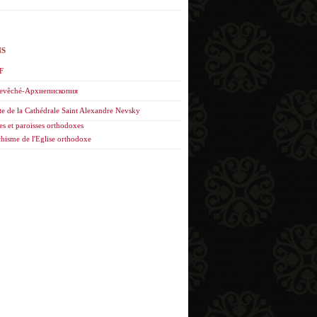
NS
F
evêché-Архиепископия
te de la Cathédrale Saint Alexandre Nevsky
es et paroisses orthodoxes
hisme de l'Eglise orthodoxe