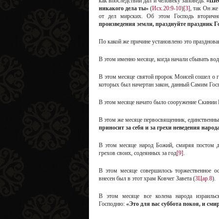
как впоследствии дал и человеку заповедь:
«Шес
никакого дела ты»
(
Исх.20:9-10
)
[3]
, так Он ж
от дел мирских. Об этом Господь вторичн
произведения земли, празднуйте праздник Г
По какой же причине установлено это празднова
В этом именно месяце, когда начали сбывать во
В этом месяце святой пророк Моисей сошел о г
которых был начертан закон, данный Самим Го
В этом месяце начато было сооружение Скинии Г
В этом же месяце первосвященник, единственный
приносит за себя и за грехи неведения народ
В этом месяце народ Божий, смиряя постом 
грехов своих, содеянных за год
[9]
.
В этом месяце совершилось торжественное о
внесен был в этот храм Ковчег Завета (
3Цар.8
).
В этом месяце все колена народа израильс
Господню:
«Это для вас суббота покоя, и см