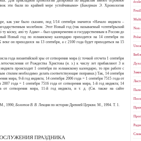
емах. Для прикладной хронологии датировки по индиктам имеют огромное
école
ровок эти были по крайней мере устойчивыми» (
Бикерман Э.
Хронология
Feuil
Mult
е, как уже было сказано, под 1/14 сентября значится «Начало индикта –
лагодарственным молебном. Этот Новый год (так называемый «сентябрьский
Non 
о́ ту ко́сму, апо́ ту Адам» – был одновременно и государственным в России до
овный Новый год по юлианскому календарю приходится на 14 сентября по
Prése
веке он приходился на 13 сентября, а с 2100 года будет приходиться на 15
Unca
Библ
исла года византийской эры от сотворения мира (с точкой отсчета 1 сентября
 летосчисления от Рождества Христова (н. э.) к числу лет прибавляют 3 и
Духо
а индикта происходит 1 сентября по юлианскому календарю, то при работе с
Зако
ым стилям необходимо делать соответствующие поправки.) Так, 14 сентября
рения мира, 9-й год индикта; 14 сентября 2006 года = 1 сентября 7515 года от
Листо
я 2007 года = 1 сентября 7516 года от сотворения мира, 1-й год индикта; 14
 от сотворения мира, 11-й год индикта, и т. д. (См. также на сайте
Пало
Посо
М., 1990;
Болотов В. В.
Лекции по истории Древней Церкви. М., 1994. Т. 1.
Прих
Проп
Ради
Слов
ОГОСЛУЖЕНИЯ ПРАЗДНИКА