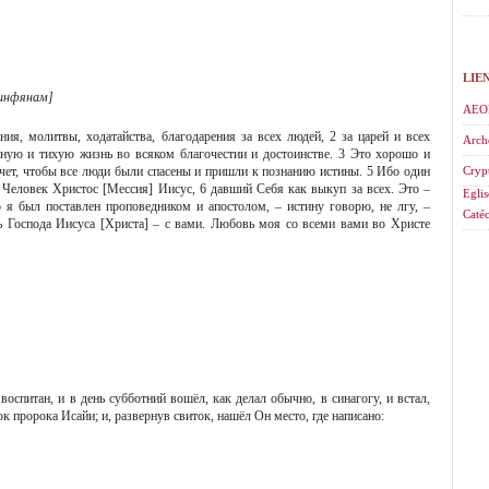
LIE
ринфянам]
AEO
ия, молитвы, ходатайства, благодарения за всех людей, 2 за царей и всех
Arch
йную и тихую жизнь во всяком благочестии и достоинстве. 3 Это хорошо и
чет, чтобы все люди были спасены и пришли к познанию истины. 5 Ибо один
Cryp
 Человек Христос [Мессия] Иисус, 6 давший Себя как выкуп за всех. Это –
Eglis
о я был поставлен проповедником и апостолом, – истину говорю, не лгу, –
Catéc
ть Господа Иисуса [Христа] – с вами. Любовь моя со всеми вами во Христе
воспитан, и в день субботний вошёл, как делал обычно, в синагогу, и встал,
к пророка Исайи; и, развернув свиток, нашёл Он место, где написано: