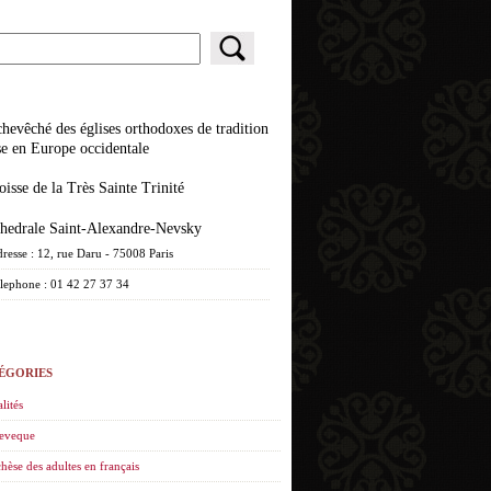
se en Europe occidentale
roisse de la Très Sainte Trinité
athedrale Saint-Alexandre-Nevsky
resse : 12, rue Daru - 75008 Paris
lephone : 01 42 27 37 34
ÉGORIES
lités
eveque
hèse des adultes en français