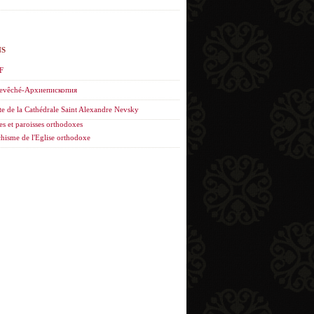
NS
F
evêché-Архиепископия
te de la Cathédrale Saint Alexandre Nevsky
es et paroisses orthodoxes
hisme de l'Eglise orthodoxe