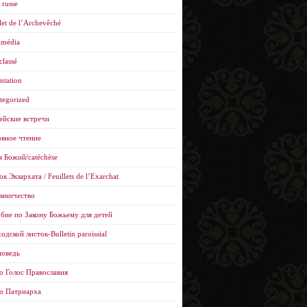
 russe
let de l’Archevêché
imédia
classé
ntation
tegorized
ейские встречи
вное чтение
н Божий/catéchèse
к Экзархата / Feuillets de l’Еxarchat
мничество
бие по Закону Божьему для детей
одской листок-Bulletin paroissial
оведь
о Голос Православия
о Патриарха