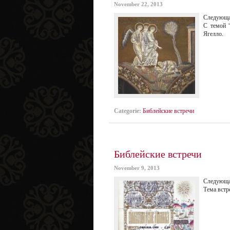
November 22, 2013
Следующая
С темой 
Ягелло.
Categorie:
Библейские встречи
Библейские встречи
November 9, 2013
Следующая
Тема вcтр