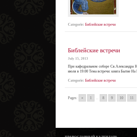
Categorie:
Библейские встречи
Библейские встречи
July 15, 2013
При кафедральном соборе Св.Александра Н
июля в 19.00 Тема вcтречи: книга Бытие На
Categorie:
Библейские встречи
Pages:
«
1
...
8
9
10
11