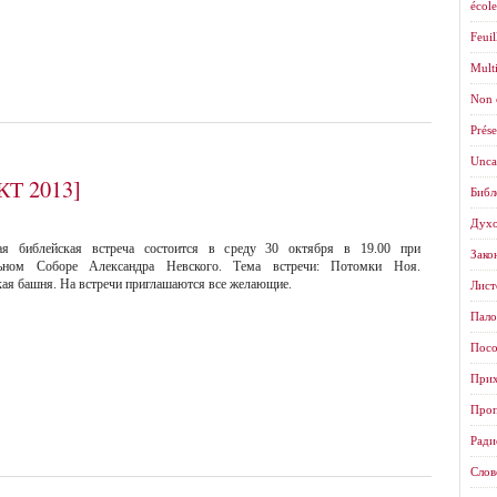
école
Feuil
Mult
Non 
Prése
Unca
КТ 2013]
Библ
Духо
я библейская встреча состоится в среду 30 октября в 19.00 при
Зако
ьном Соборе Александра Невского. Тема вcтречи: Потомки Ноя.
ая башня. На встречи приглашаются все желающие.
Листо
Пало
Посо
Прих
Проп
Ради
Слов