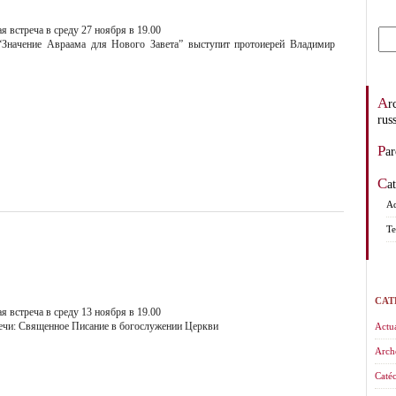
 встреча в среду 27 ноября в 19.00
“Значение Авраама для Нового Завета” выступит протоиерей Владимир
Archevêché des églises orthodoxes de tradition
rus
Pa
C
Ad
Te
CAT
 встреча в среду 13 ноября в 19.00
ечи: Священное Писание в богослужении Церкви
Actua
Arch
Catéc