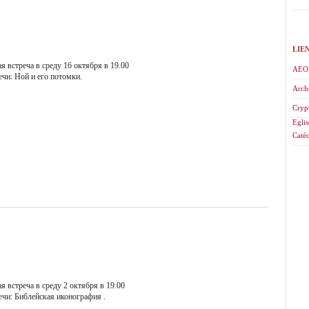
LIE
 встреча в среду 16 октября в 19.00
AEO
ечи: Ной и его потомки.
Arch
Cryp
Eglis
Catéc
 встреча в среду 2 октября в 19.00
ечи: Библейская иконография .