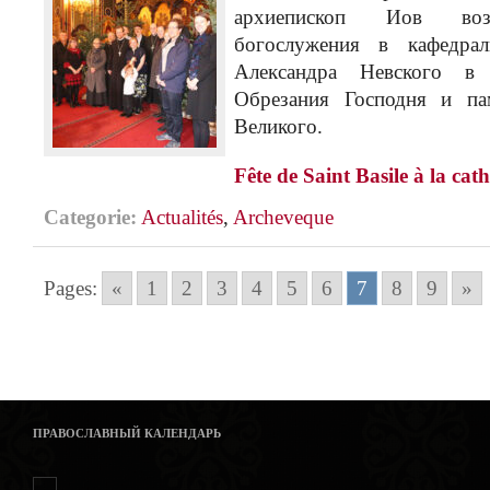
архиепископ Иов возг
богослужения в кафедра
Александра Невского в
Обрезания Господня и па
Великого.
Fête de Saint Basile à la cat
Categorie:
Actualités
,
Archeveque
Pages:
«
1
2
3
4
5
6
7
8
9
»
ПРАВОСЛАВНЫЙ КАЛЕНДАРЬ