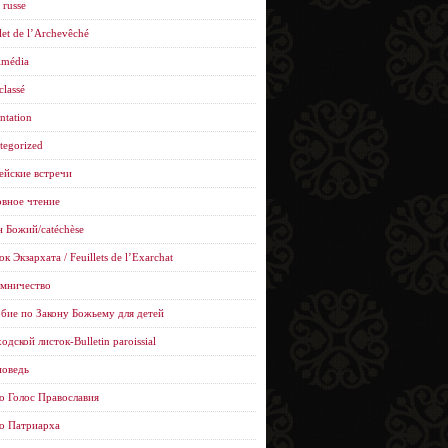
 russe
let de l’Archevêché
imédia
classé
ntation
tegorized
ейские встречи
вное чтение
н Божий/catéchèse
к Экзархата / Feuillets de l’Еxarchat
мничество
бие по Закону Божьему для детей
одской листок-Bulletin paroissial
оведь
о Голос Православия
о Патриарха