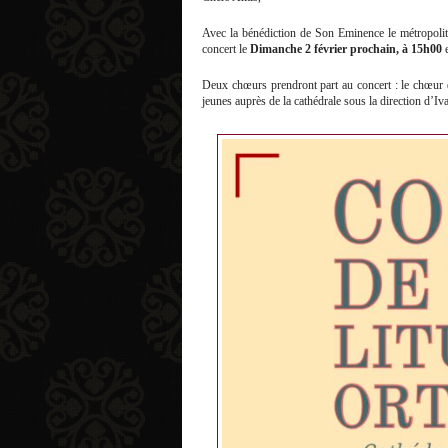
Avec la bénédiction de Son Eminence le métropoli
concert le
Dimanche 2 février prochain, à 15h00
e
Deux chœurs prendront part au concert : le chœur d
jeunes auprès de la cathédrale sous la direction d’Iv