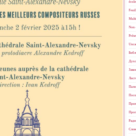
école
Feuil
Mult
Non 
Prése
Unca
Библ
Духо
Зако
Листо
Пало
Посо
Прих
Проп
Ради
Слов