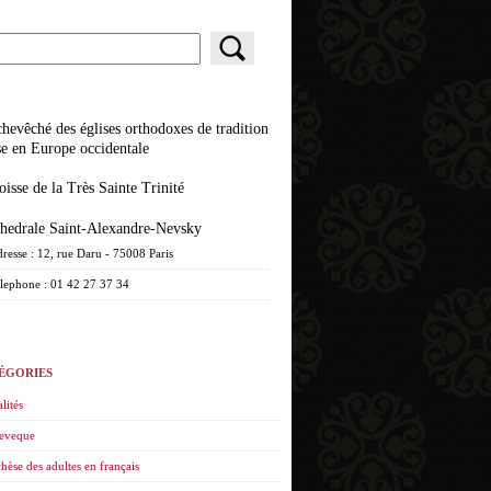
se en Europe occidentale
roisse de la Très Sainte Trinité
athedrale Saint-Alexandre-Nevsky
resse : 12, rue Daru - 75008 Paris
lephone : 01 42 27 37 34
ÉGORIES
lités
eveque
hèse des adultes en français