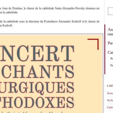
te Jean de Doubna, le chœur de la cathédrale Saint-Alexandre-Nevsky donnera un
n la cathédrale.
e la cathédrale sous la direction du Protodiacre Alexandre Kedroff et le chœur de
an Kedroff.
Archevêché des églises orthodoxes de tradition
rus
Pa
C
Ad
Te
CAT
Actua
Arch
Catéc