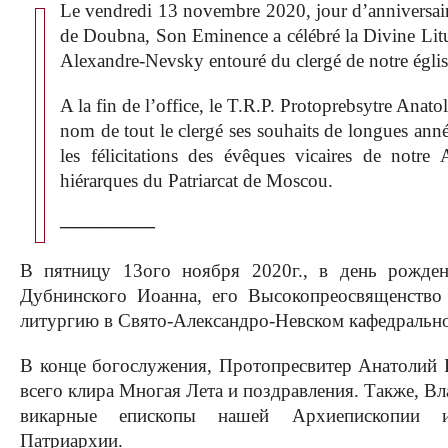
Le vendredi 13 novembre 2020, jour d’anniversair
de Doubna, Son Eminence a célébré la Divine Litur
Alexandre-Nevsky entouré du clergé de notre églis
A la fin de l’office, le T.R.P. Protoprebsytre Anato
nom de tout le clergé ses souhaits de longues anné
les félicitations des évêques vicaires de notre
hiérarques du Patriarcat de Moscou.
—————
В пятницу 13ого ноября 2020г., в день рожде
Дубнинского Иоанна, его Высокопреосвященство
литургию в Свято-Александро-Невском кафедральн
В конце богослужения, Протопресвитер Анатолий 
всего клира Многая Лета и поздравления. Также, В
викарные епископы нашей Архиепископии 
Патриархии.