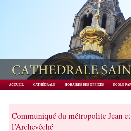
ACCUEIL
CATHÉDRALE
HORAIRES DES OFFICES
ECOLE PAR
Communiqué du métropolite Jean et
l’Archevêché