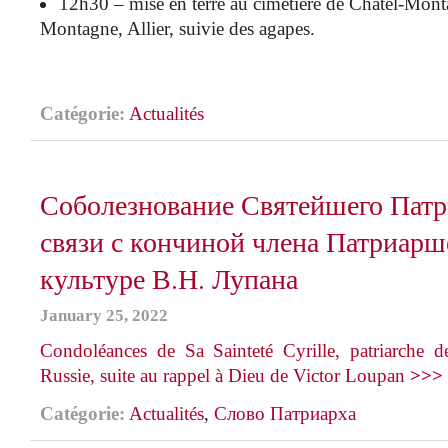
12h30 – mise en terre au cimetière de Châtel-Mon
Montagne, Allier, suivie des agapes.
Catégorie:
Actualités
Соболезнование Святейшего Патр
связи с кончиной члена Патриарше
культуре В.Н. Лупана
January 25, 2022
Condoléances de Sa Sainteté Cyrille, patriarche 
Russie, suite au rappel à Dieu de Victor Loupan
>>>
Catégorie:
Actualités
,
Слово Патриарха