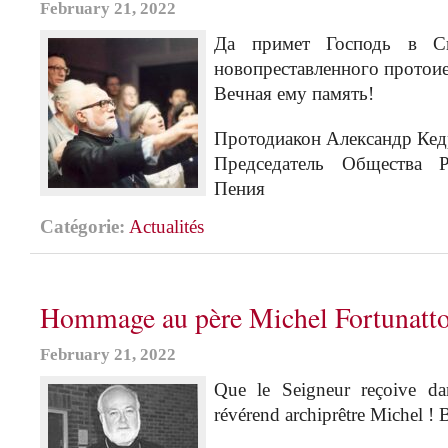
February 21, 2022
Да примет Господь в Св
новопреставленного протои
Вечная ему память!
Протодиакон Александр Кед
Председатель Общества Р
Пения
Catégorie:
Actualités
Hommage au père Michel Fortunatt
February 21, 2022
Que le Seigneur reçoive dan
révérend archiprêtre Michel !