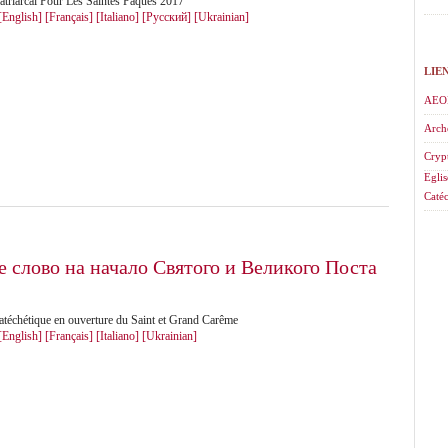
triarcal Pour Les Saintes Pâques 2017
[English]
[Français]
[Italiano]
[Русский]
[Ukrainian]
LIE
AEO
Arch
Cryp
Eglis
Catéc
 слово на начало Святого и Великого Поста
atéchétique en ouverture du Saint et Grand Carême
[English]
[Français]
[Italiano]
[Ukrainian]