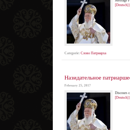
Message Pa
[Deutsch]
Categorie:
Слово Патриарха
Назидательное патриаршее
February 25, 2017
Discours c
[Deutsch]