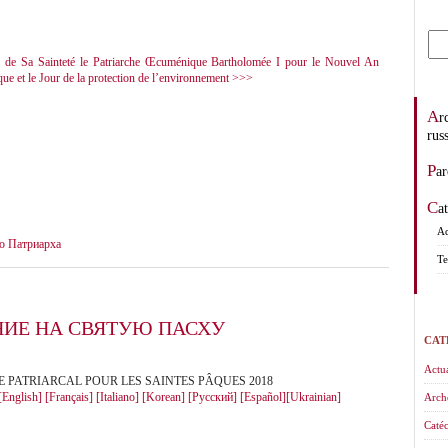
e de Sa Sainteté le Patriarche Œcuménique Bartholomée I pour le Nouvel An
que et le Jour de la protection de l’environnement >>>
Archevêché des églises orthodoxes de tradition
rus
Pa
C
Ad
о Патриарха
Te
ИЕ НА СВЯТУЮ ПАСХУ
CAT
Actua
 PATRIARCAL POUR LES SAINTES PÂQUES 2018
[English]
[Français]
[Italiano]
[Korean]
[Русский]
[Español]
[Ukrainian]
Arch
Catéc