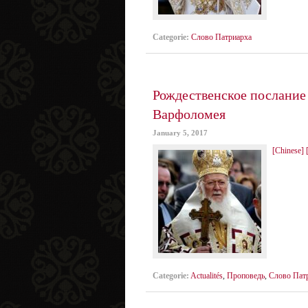
Categorie:
Слово Патриарха
Рождественское послание
Варфоломея
January 5, 2017
[Chinese]
Categorie:
Actualités
,
Проповедь
,
Слово Пат