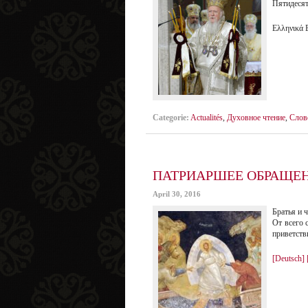
Пятидесят
Ελληνικά E
Categorie:
Actualités
,
Духовное чтение
,
Слов
ПАТРИАРШЕЕ ОБРАЩЕН
April 30, 2016
Братья и 
От всего 
приветств
[Deutsch]