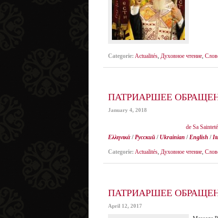
Categorie:
Actualités
,
Духовное чтение
,
Слов
ПАТРИАРШЕЕ ОБРАЩЕН
January 4, 2018
de Sa Saintet
Ελληνικά
/
Русский
/
Ukrainian
/
English
/
It
Categorie:
Actualités
,
Духовное чтение
,
Слов
ПАТРИАРШЕЕ ОБРАЩЕН
April 12, 2017