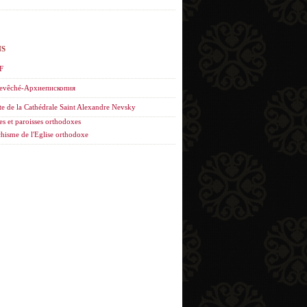
NS
F
evêché-Архиепископия
te de la Cathédrale Saint Alexandre Nevsky
es et paroisses orthodoxes
hisme de l'Eglise orthodoxe