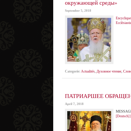
окружающей среды»
September 5, 2018
Encycliqu
Ecclésiasti
Categorie:
Actualités
,
Духовное чтение
,
Слов
ПАТРИАРШЕЕ ОБРАЩЕН
April 7, 2018
MESSAGE
[Deutsch]