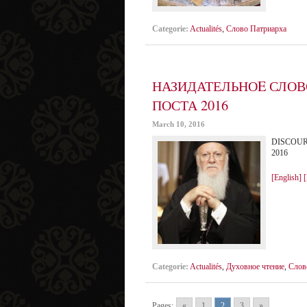
Categorie:
Actualités
,
Слово Патриарха
НАЗИДАТЕЛЬНОE СЛОВ
ПОСТА 2016
March 10, 2016
DISCOUR
2016
[English]
[
Categorie:
Actualités
,
Духовное чтение
,
Слов
Pages:
«
1
2
3
»