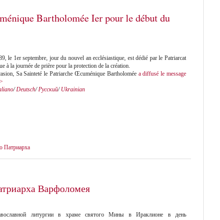
ménique Bartholomée Ier pour le début du
, le 1er septembre, jour du nouvel an ecclésiastique, est dédié par le Patriarcat
à la journée de prière pour la protection de la création.
casion, Sa Sainteté le Patriarche Œcuménique Bartholomée
a diffusé le message
>>
aliano
/
Deutsch
/
Русский
/
Ukrainian
о Патриарха
атриарха Варфоломея
авославной литургии в храме святого Мины в Ираклионе в день