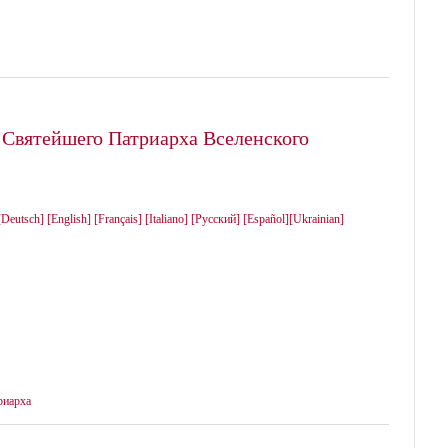
 Святейшего Патриарха Вселенского
[Deutsch]
[English]
[Français]
[Italiano]
[Русский]
[Español]
[Ukrainian]
риарха