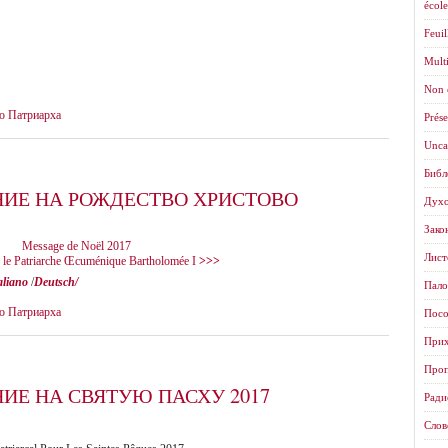
école
Feuil
Mult
Non 
о Патриарха
Prése
Unca
Библ
ИЕ НА РОЖДЕСТВО ХРИСТОВО
Духо
Зако
Message de Noël 2017
Листо
é le Patriarche Œcuménique Bartholomée I
>>>
aliano
/
Deutsch/
Пало
о Патриарха
Посо
Прих
Проп
ИЕ НА СВЯТУЮ ПАСХУ 2017
Ради
Слов