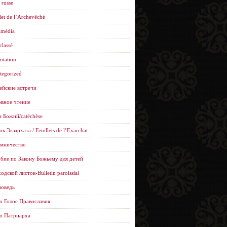
 russe
let de l’Archevêché
imédia
classé
ntation
tegorized
ейские встречи
вное чтение
н Божий/catéchèse
к Экзархата / Feuillets de l’Еxarchat
мничество
бие по Закону Божьему для детей
одской листок-Bulletin paroissial
оведь
о Голос Православия
о Патриарха