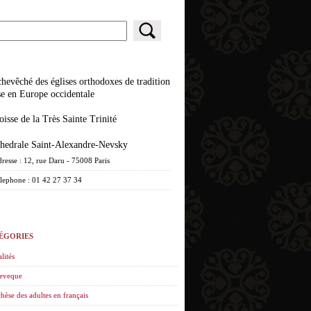
se en Europe occidentale
roisse de la Très Sainte Trinité
athedrale Saint-Alexandre-Nevsky
resse : 12, rue Daru - 75008 Paris
lephone : 01 42 27 37 34
ÉGORIES
lités
eveque
hèse des adultes en français