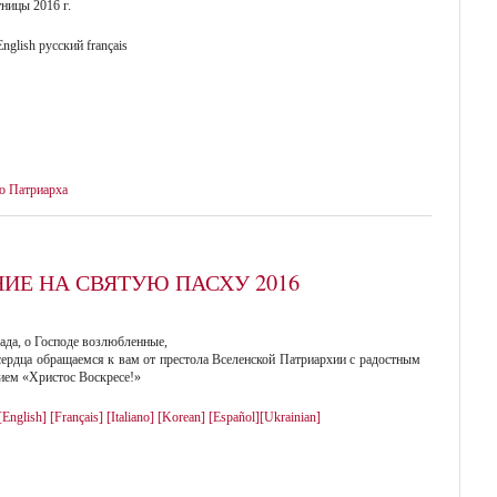
ницы 2016 г.
nglish русский français
о Патриарха
ИЕ НА СВЯТУЮ ПАСХУ 2016
чада, о Господе возлюбленные,
сердца обращаемся к вам от престола Вселенской Патриархии с радостным
ием «Христос Воскресе!»
[English]
[Français]
[Italiano]
[Korean]
[Español]
[Ukrainian]