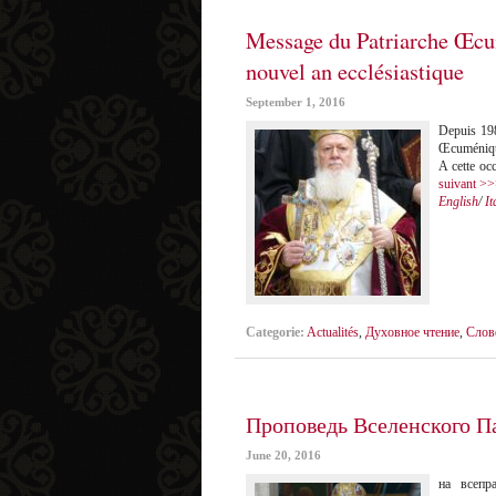
Message du Patriarche Œcu
nouvel an ecclésiastique
September 1, 2016
Depuis 1989
Œcuménique 
A cette oc
suivant >
English
/
It
Categorie:
Actualités
,
Духовное чтение
,
Слов
Проповедь Вселенского П
June 20, 2016
на всепр