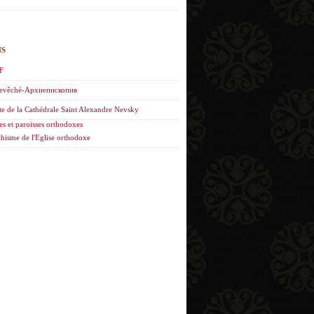
NS
F
evêché-Архиепископия
te de la Cathédrale Saint Alexandre Nevsky
es et paroisses orthodoxes
hisme de l'Eglise orthodoxe