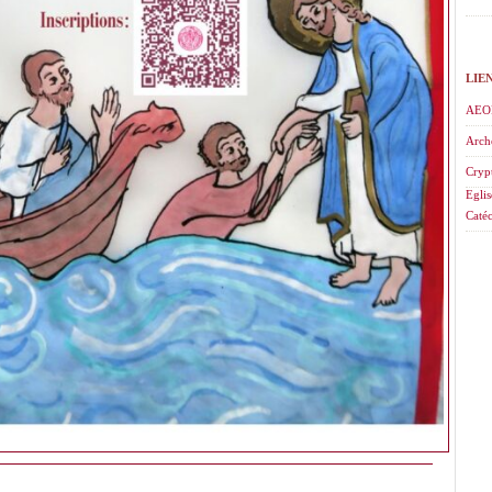
LIE
AEO
Arch
Cryp
Eglis
Catéc