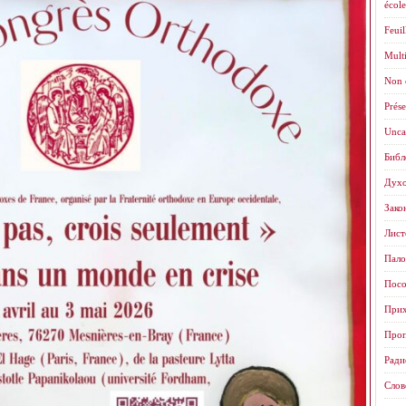
école
Feuil
Mult
Non 
Prése
Unca
Библ
Духо
Зако
Листо
Пало
Посо
Прих
Проп
Ради
Слов