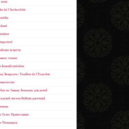
 russe
let de l’Archevêché
imédia
classé
ntation
tegorized
ейские встречи
вное чтение
н Божий/catéchèse
к Экзархата / Feuillets de l’Еxarchat
мничество
бие по Закону Божьему для детей
одской листок-Bulletin paroissial
оведь
о Голос Православия
о Патриарха