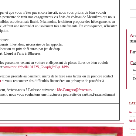
per et que vous n’êtes pas encore inscrit, nous vous prions de bien vouloir
ous permettre de tenir nos engagements vis à vis du château de Mesnières qui nous
ponibles est désormais limité. Néanmoins, le château propose des hébergements en
, offrant une intimité et un isolement très satisfaisants. En conséquence, n’hésitez
iption.
Archevêché des églises orthodoxes de tradition
tiques:
rus
ournis. Il est donc nécessaire de les apporter.
location au prix de 9 euros par jeu de drap.
Pa
int-Cloud
à Paris à 18heures.
es personnes venant en voiture et disposant de places libres de bien vouloir
C
et:
covoitribu.fr/poll/101725_GwqdgPcBjz1hPW
Ad
vez pas procédé au paiement, merci de le faire sans tarder ou de prendre contact
Te
u
si vous rencontrez des difficultés financières ou prévoyez de procéder à
t, écrivez-nous à l’adresse suivante :
18e-Congres@fraternite-
nement, nous vous souhaitons une fructueuse poursuite du carême,Fraternellement
CAT
Actua
Arch
Catéc