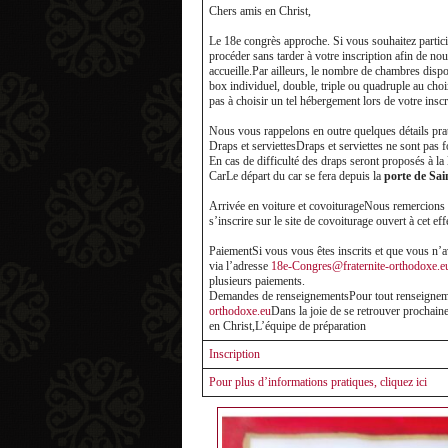
Chers amis en Christ,
Le 18e congrès approche. Si vous souhaitez partici
procéder sans tarder à votre inscription afin de n
accueille.Par ailleurs, le nombre de chambres dis
box individuel, double, triple ou quadruple au choix
pas à choisir un tel hébergement lors de votre inscr
Nous vous rappelons en outre quelques détails pra
Draps et serviettesDraps et serviettes ne sont pas f
En cas de difficulté des draps seront proposés à la 
CarLe départ du car se fera depuis la
porte de Sa
Arrivée en voiture et covoiturageNous remercions l
s’inscrire sur le site de covoiturage ouvert à cet eff
PaiementSi vous vous êtes inscrits et que vous n’a
via l’adresse
18e-Congres@fraternite-orthodoxe.e
plusieurs paiements.
Demandes de renseignementsPour tout renseignemen
orthodoxe.eu
Dans la joie de se retrouver prochai
en Christ,L’équipe de préparation
Inscription
Pour plus d’informations pratiques, cliquez ici