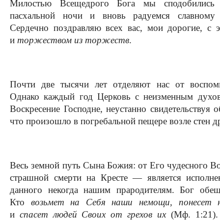
Милостью Всещедрого Бога мы сподобились д
пасхальной ночи и вновь радуемся славному 
Сердечно поздравляю всех вас, мои дорогие, с 
и
торжеством из торжеств
.
Почти две тысячи лет отделяют нас от воспом
Однако каждый год Церковь с неизменным духов
Воскресение Господне, неустанно свидетельствуя о
что произошло в погребальной пещере возле стен д
Весь земной путь Сына Божия: от Его чудесного В
страшной смерти на Кресте — является исполне
данного некогда нашим прародителям. Бог обещ
Кто
возьмет на Себя наши немощи, понесет 
и
спасет людей Своих от грехов их
(Мф. 1:21).