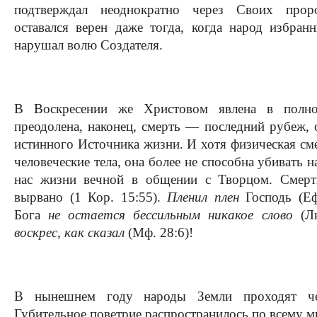
подтверждал неоднократно через Своих про
оставался верен даже тогда, когда народ избран
нарушал волю Создателя.
В Воскресении же Христовом явлена в полн
преодолена, наконец, смерть — последний рубеж,
истинного Источника жизни. И хотя физическая сме
человеческие тела, она более не способна убивать 
нас жизни вечной в общении с Творцом. Смер
вырвано (1 Кор. 15:55).
Пленил плен
Господь (Еф
Бога
не остается бессильным никакое слово
(Л
воскрес, как сказал
(Мф. 28:6)!
В нынешнем году народы Земли проходят че
Губительное поветрие распространилось по всему м