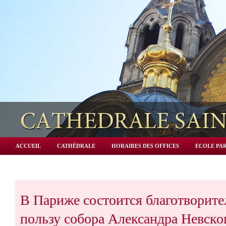
ACCUEIL
CATHÉDRALE
HORAIRES DES OFFICES
ECOLE PAR
В Париже состоится благотворите
пользу собора Александра Невско