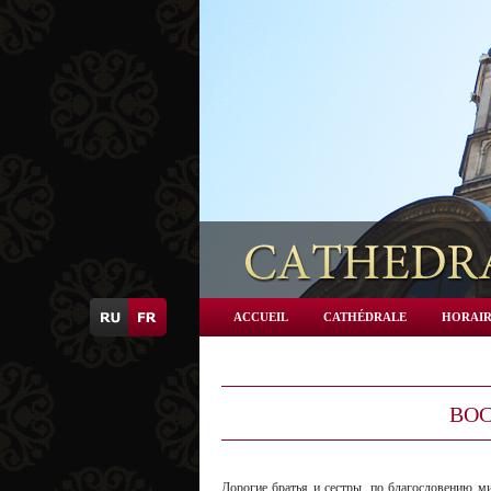
ACCUEIL
CATHÉDRALE
HORAIR
ВОС
Дорогие братья и сеcтры, по благословению ми