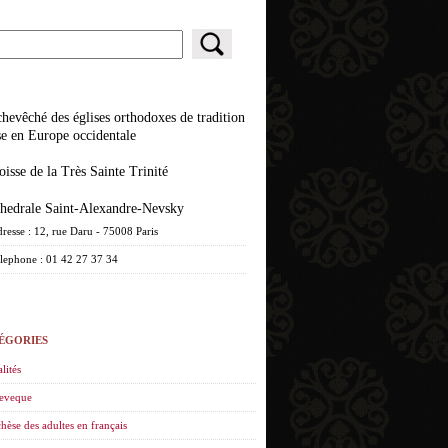
se en Europe occidentale
roisse de la Très Sainte Trinité
athedrale Saint-Alexandre-Nevsky
resse : 12, rue Daru - 75008 Paris
lephone : 01 42 27 37 34
ÉGORIES
lités
eveque
hèse des adultes en français