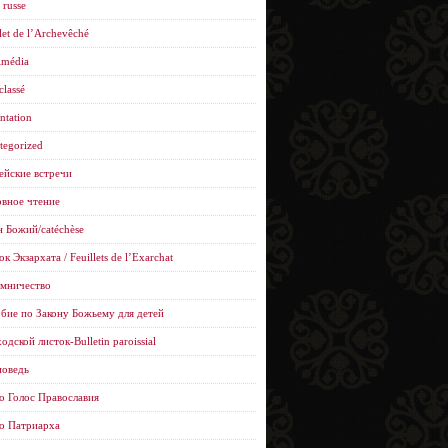
 russe
let de l’Archevêché
imédia
classé
ntation
tegorized
ейские встречи
вное чтение
н Божий/catéchèse
к Экзархата / Feuillets de l’Еxarchat
мничество
бие по Закону Божьему для детей
одской листок-Bulletin paroissial
оведь
о Голос Православия
о Патриарха