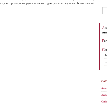
стречи проходят на русском языке один раз в месяц после Божественной
Archevêché des églises orthodoxes de tradition
rus
Pa
C
Ad
Te
CAT
Actua
Arch
Catéc