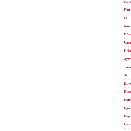
école
Feuil
Mult
Non 
Prése
Unca
Библ
Духо
Зако
Листо
Пало
Посо
Прих
Проп
Ради
Слов