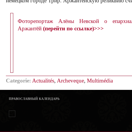
немецком городе Трир. Аржантёйскую реликвию счи
Фоторепортаж Алёны Невской о епархиа
Аржантёй
(перейти по ссылке)>>>
Categorie:
Actualités
,
Archeveque
,
Multimédia
ПРАВОСЛАВНЫЙ КАЛЕНДАРЬ