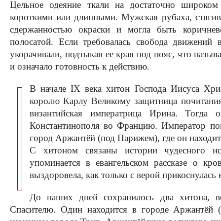
Цельное одеяние ткали на достаточно широком 
короткими или длинными. Мужская рубаха, стягив
сдержанностью окраски и могла быть коричнев
полосатой. Если требовалась свобода движений 
укорачивали, подтыкая ее края под пояс, что назыв
и означало готовность к действию.
В начале ІХ века хитон Господа Иисуса Хри
королю Карлу Великому защитница почитания
византийская императрица Ирина. Тогда 
Константинополя во Францию. Император пом
город Аржантёй (под Парижем), где он находит
С хитоном связаны истории чудесного ис
упоминается в евангельском рассказе о кр
выздоровела, как только с верой прикоснулась
До наших дней сохранилось два хитона, 
Спасителю. Один находится в городе Аржантёй 