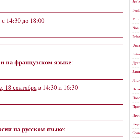
école
Feuil
с 14:30 до 18:00
Mult
Non 
Prése
Unca
Библ
и на французском языке
:
Духо
Зако
Листо
, 18 сентября
в 14:30 и 16:30
Пало
Посо
Прих
Проп
Ради
сии на русском языке
:
Слов