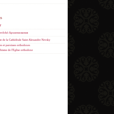
NS
F
evêché-Архиепископия
te de la Cathédrale Saint Alexandre Nevsky
es et paroisses orthodoxes
hisme de l'Eglise orthodoxe