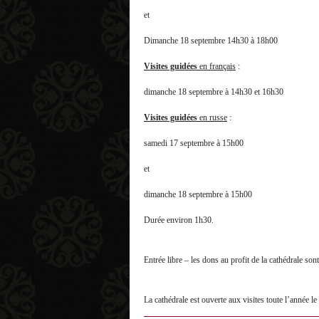
et
Dimanche 18 septembre 14h30 à 18h00
Visites guidées
en français
:
dimanche 18 septembre à 14h30 et 16h30
Visites guidées
en russe
:
samedi 17 septembre à 15h00
et
dimanche 18 septembre à 15h00
Durée environ 1h30.
Entrée libre – les dons au profit de la cathédrale son
La cathédrale est ouverte aux visites toute l’année 