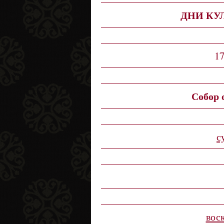
ДНИ КУ
17
Собор 
с
вос