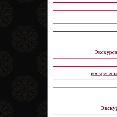
Экскурси
воскресенье
Экскур