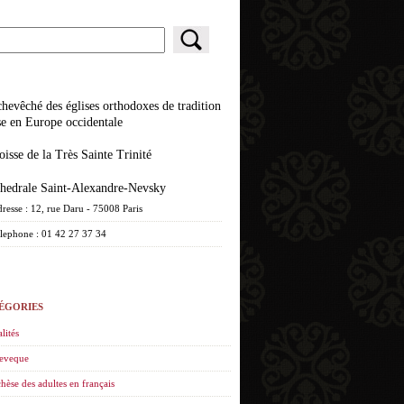
se en Europe occidentale
roisse de la Très Sainte Trinité
athedrale Saint-Alexandre-Nevsky
resse : 12, rue Daru - 75008 Paris
lephone : 01 42 27 37 34
ÉGORIES
lités
eveque
hèse des adultes en français