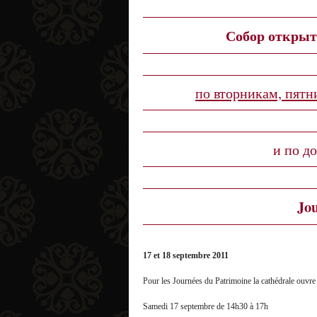
Собор открыт 
по вторникам, пятн
и по д
Jou
17 et 18 septembre 2011
Pour les Journées du Patrimoine la cathédrale ouvre 
Samedi 17 septembre de 14h30 à 17h