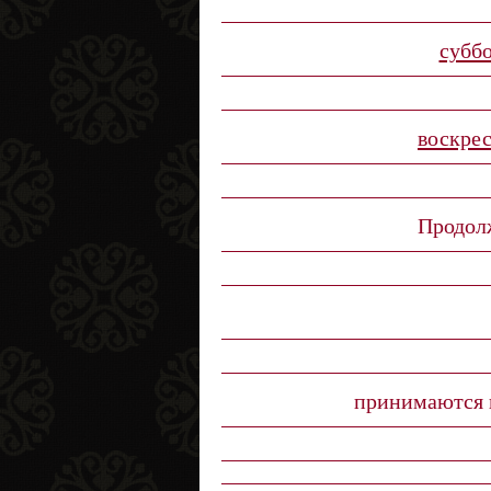
суббо
воскрес
Продолж
принимаются п