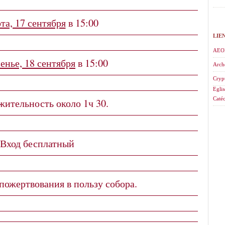
та, 17 сентября
в 15:00
LIE
AEO
енье, 18 сентября
в 15:00
Arch
Cryp
Eglis
Catéc
ительность около 1ч 30.
Вход бесплатный
ожертвования в пользу собора.