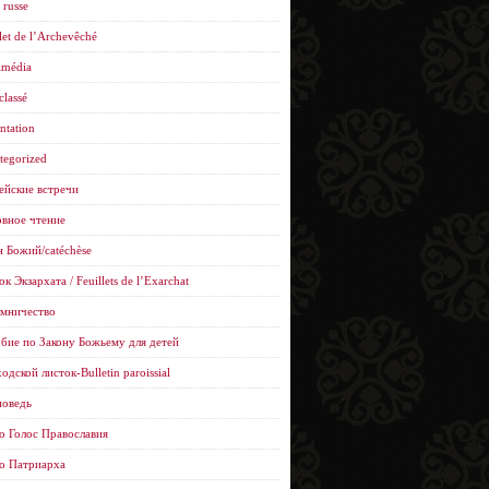
 russe
let de l’Archevêché
imédia
classé
ntation
tegorized
ейские встречи
вное чтение
н Божий/catéchèse
к Экзархата / Feuillets de l’Еxarchat
мничество
бие по Закону Божьему для детей
одской листок-Bulletin paroissial
оведь
о Голос Православия
о Патриарха