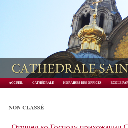
ACCUEIL
CATHÉDRALE
HORAIRES DES OFFICES
ECOLE PAR
NON CLASSÉ
Отошел ко Господу прихожанин 